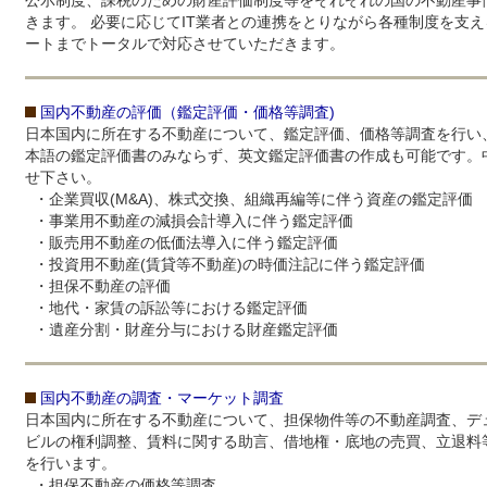
公示制度、課税のための財産評価制度等をそれぞれの国の不動産事
きます。 必要に応じてIT業者との連携をとりながら各種制度を支
ートまでトータルで対応させていただきます。
国内不動産の評価（鑑定評価・価格等調査)
日本国内に所在する不動産について、鑑定評価、価格等調査を行い
本語の鑑定評価書のみならず、英文鑑定評価書の作成も可能です。
せ下さい。
・企業買収(M&A)、株式交換、組織再編等に伴う資産の鑑定評価
・事業用不動産の減損会計導入に伴う鑑定評価
・販売用不動産の低価法導入に伴う鑑定評価
・投資用不動産(賃貸等不動産)の時価注記に伴う鑑定評価
・担保不動産の評価
・地代・家賃の訴訟等における鑑定評価
・遺産分割・財産分与における財産鑑定評価
国内不動産の調査・マーケット調査
日本国内に所在する不動産について、担保物件等の不動産調査、デ
ビルの権利調整、賃料に関する助言、借地権・底地の売買、立退料
を行います。
・担保不動産の価格等調査