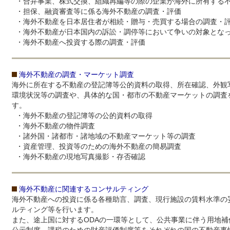
・合弁事業、株式交換、組織再編等の際の企業が海外に所有する
・担保、融資審査等に係る海外不動産の調査・評価
・海外不動産を日本居住者が相続・贈与・売買する場合の調査・
・海外不動産が日本国内の訴訟・調停等において争いの対象とな
・海外不動産へ投資する際の調査・評価
海外不動産の調査・マーケット調査
海外に所在する不動産の登記簿等公的資料の取得、所在確認、外観
環境状況等の調査や、具体的な国・都市の不動産マーケットの調査
す。
・海外不動産の登記簿等の公的資料の取得
・海外不動産の物件調査
・諸外国・諸都市・諸地域の不動産マーケット等の調査
・資産管理、投資等のための海外不動産の簡易調査
・海外不動産の現地写真撮影・存否確認
海外不動産に関連するコンサルティング
海外不動産への投資に係る各種助言、調査、現行施設の賃料水準の
ルティング等を行います。
また、途上国に対するODAの一環等として、公共事業に伴う用地