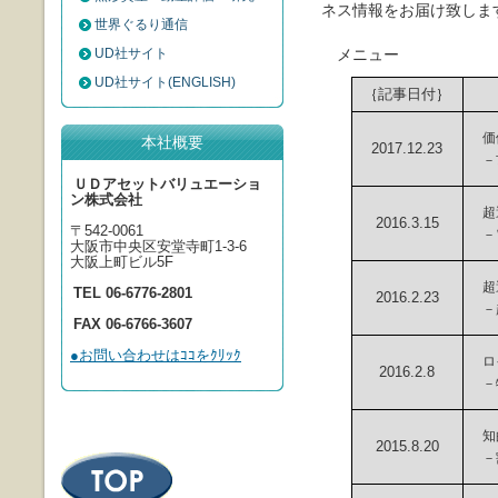
ネス情報をお届け致しま
世界ぐるり通信
UD社サイト
メニュー
UD社サイト(ENGLISH)
｛記事日付｝
価値
本社概要
2017.12.23
－
ＵＤアセットバリュエーショ
ン株式会社
超過
2016.3.15
〒542-0061
－
大阪市中央区安堂寺町1-3-6
大阪上町ビル5F
超過
TEL 06-6776-2801
2016.2.23
－
FAX 06-6766-3607
●お問い合わせはｺｺをｸﾘｯｸ
ロイ
2016.2.8
－
知的
2015.8.20
－